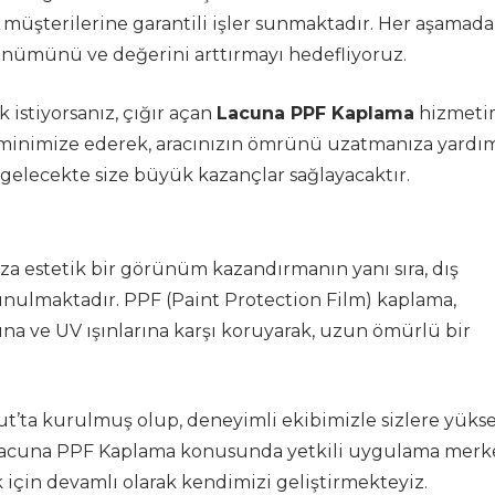
müşterilerine garantili işler sunmaktadır. Her aşamada
örünümünü ve değerini arttırmayı hedefliyoruz.
 istiyorsanız, çığır açan
Lacuna PPF Kaplama
hizmeti
ini minimize ederek, aracınızın ömrünü uzatmanıza yardı
 gelecekte size büyük kazançlar sağlayacaktır.
za estetik bir görünüm kazandırmanın yanı sıra, dış
nulmaktadır. PPF (Paint Protection Film) kaplama,
rına ve UV ışınlarına karşı koruyarak, uzun ömürlü bir
ut’ta kurulmuş olup, deneyimli ekibimizle sizlere yüks
Lacuna PPF Kaplama konusunda yetkili uygulama merk
 için devamlı olarak kendimizi geliştirmekteyiz.