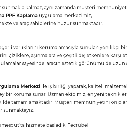
lar sunmakla kalmaz, aynı zamanda müşteri memnuniyet
na PPF Kaplama
uygulama merkezimiz,
mekte ve araç sahiplerine huzur sunmaktadır.
değerli varlıklarını koruma amacıyla sunulan yenilikçi bi
i çiziklere, aşınmalara ve çeşitli dış etkenlere karşı et
gulamalar sayesinde, aracın estetik görünümü de uzun 
Uygulama Merkezi
ile iş birliği yaparak, kaliteli malzeme
ey bir koruma sunar. Uzman ekibimiz, en yeni teknikler
şekilde tamamlamaktadır. Müşteri memnuniyetini ön pla
er sunmaktayız.
timesgut’ta hizmete başladık. Tecrübeli