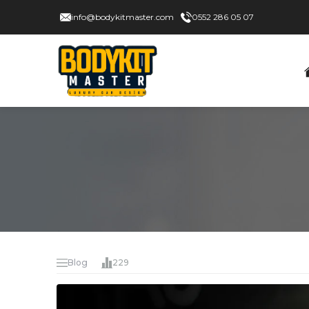
info@bodykitmaster.com
0552 286 05 07
Blog
229