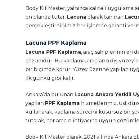
Body Kit Master, yalnızca kaliteli uygulama
ön planda tutar.
Lacuna
olarak tanınan
Lacu
gerçekleştirdiğimiz her işlemde garanti ver
Lacuna PPF Kaplama
Lacuna PPF Kaplama
, araç sahiplerinin en 
çözümdür. Bu kaplama, araçların dış yüzeylerin
bir biçimde korur. Yüzey üzerine yapılan uy
ilk günkü gibi kalır.
Ankara’da bulunan
Lacuna Ankara Yetkili 
yapılan
PPF Kaplama
hizmetlerimiz, üst düz
kullanarak, kaplama sürecini kusursuz bir 
tutarak, her aracın ihtiyacına uygun çözüml
Body Kit Master olarak, 2021 yılında Ankara E