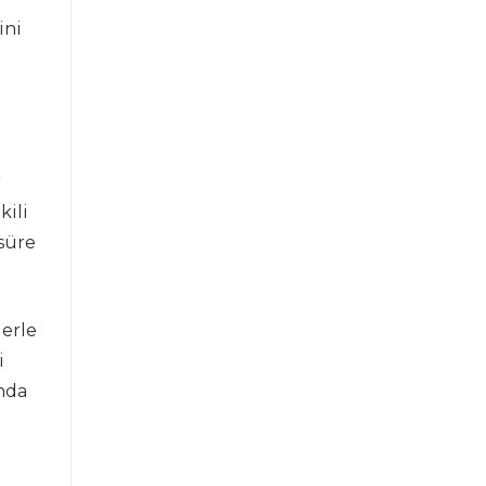
ini
r
kili
süre
lerle
i
nda