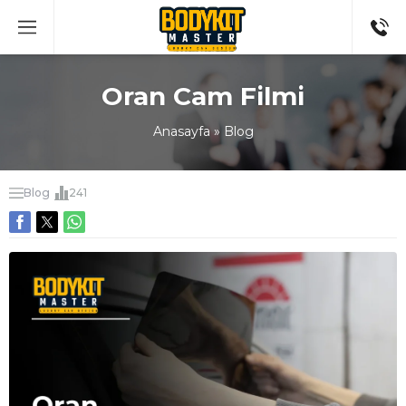
Oran Cam Filmi
Anasayfa
»
Blog
Blog
241