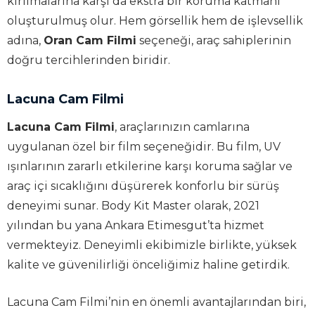
kırılmalarına karşı da ekstra bir koruma katmanı
oluşturulmuş olur. Hem görsellik hem de işlevsellik
adına,
Oran Cam Filmi
seçeneği, araç sahiplerinin
doğru tercihlerinden biridir.
Lacuna Cam Filmi
Lacuna Cam Filmi
, araçlarınızın camlarına
uygulanan özel bir film seçeneğidir. Bu film, UV
ışınlarının zararlı etkilerine karşı koruma sağlar ve
araç içi sıcaklığını düşürerek konforlu bir sürüş
deneyimi sunar. Body Kit Master olarak, 2021
yılından bu yana Ankara Etimesgut’ta hizmet
vermekteyiz. Deneyimli ekibimizle birlikte, yüksek
kalite ve güvenilirliği önceliğimiz haline getirdik.
Lacuna Cam Filmi’nin en önemli avantajlarından biri,