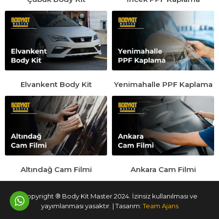
Elvankent Body Kit
Yenimahalle PPF Kaplama
Altındağ Cam Filmi
Ankara Cam Filmi
Copyright ® Body Kit Master 2024. İzinsiz kullanılması ve
yayımlanması yasaktır. | Tasarım:
Team Ajans