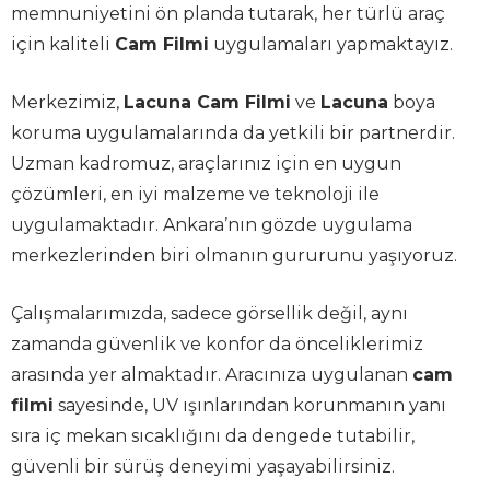
memnuniyetini ön planda tutarak, her türlü araç
için kaliteli
Cam Filmi
uygulamaları yapmaktayız.
Merkezimiz,
Lacuna Cam Filmi
ve
Lacuna
boya
koruma uygulamalarında da yetkili bir partnerdir.
Uzman kadromuz, araçlarınız için en uygun
çözümleri, en iyi malzeme ve teknoloji ile
uygulamaktadır. Ankara’nın gözde uygulama
merkezlerinden biri olmanın gururunu yaşıyoruz.
Çalışmalarımızda, sadece görsellik değil, aynı
zamanda güvenlik ve konfor da önceliklerimiz
arasında yer almaktadır. Aracınıza uygulanan
cam
filmi
sayesinde, UV ışınlarından korunmanın yanı
sıra iç mekan sıcaklığını da dengede tutabilir,
güvenli bir sürüş deneyimi yaşayabilirsiniz.