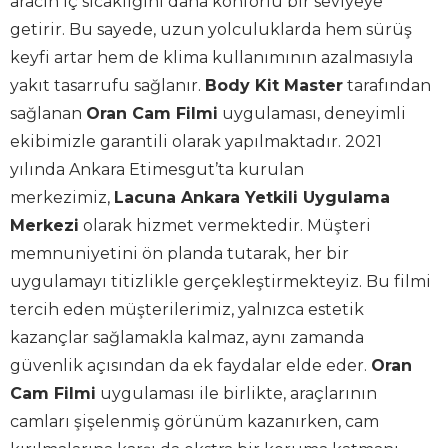
aracın iç sıcaklığını daha konforlu bir seviyeye
getirir. Bu sayede, uzun yolculuklarda hem sürüş
keyfi artar hem de klima kullanımının azalmasıyla
yakıt tasarrufu sağlanır.
Body Kit Master
tarafından
sağlanan
Oran Cam Filmi
uygulaması, deneyimli
ekibimizle garantili olarak yapılmaktadır. 2021
yılında Ankara Etimesgut’ta kurulan
merkezimiz,
Lacuna Ankara Yetkili Uygulama
Merkezi
olarak hizmet vermektedir. Müşteri
memnuniyetini ön planda tutarak, her bir
uygulamayı titizlikle gerçekleştirmekteyiz. Bu filmi
tercih eden müşterilerimiz, yalnızca estetik
kazançlar sağlamakla kalmaz, aynı zamanda
güvenlik açısından da ek faydalar elde eder.
Oran
Cam Filmi
uygulaması ile birlikte, araçlarının
camları şişelenmiş görünüm kazanırken, cam