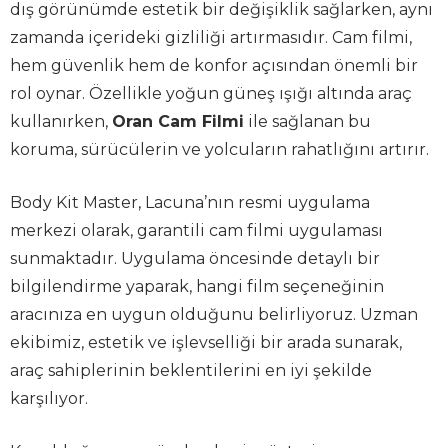
dış görünümde estetik bir değişiklik sağlarken, aynı
zamanda içerideki gizliliği artırmasıdır. Cam filmi,
hem güvenlik hem de konfor açısından önemli bir
rol oynar. Özellikle yoğun güneş ışığı altında araç
kullanırken,
Oran Cam Filmi
ile sağlanan bu
koruma, sürücülerin ve yolcuların rahatlığını artırır.
Body Kit Master, Lacuna’nın resmi uygulama
merkezi olarak, garantili cam filmi uygulaması
sunmaktadır. Uygulama öncesinde detaylı bir
bilgilendirme yaparak, hangi film seçeneğinin
aracınıza en uygun olduğunu belirliyoruz. Uzman
ekibimiz, estetik ve işlevselliği bir arada sunarak,
araç sahiplerinin beklentilerini en iyi şekilde
karşılıyor.