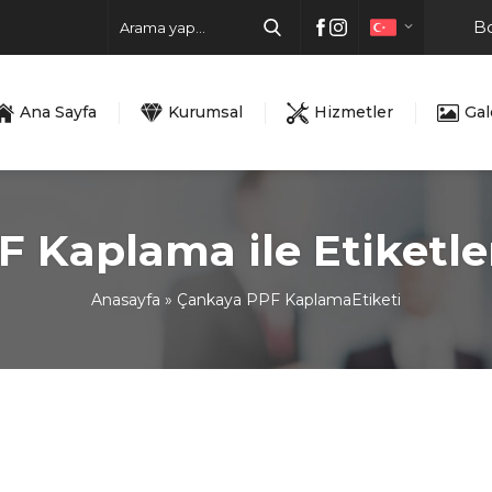
Bo
Ana Sayfa
Kurumsal
Hizmetler
Gal
 Kaplama ile Etiketl
Anasayfa
»
Çankaya PPF KaplamaEtiketi