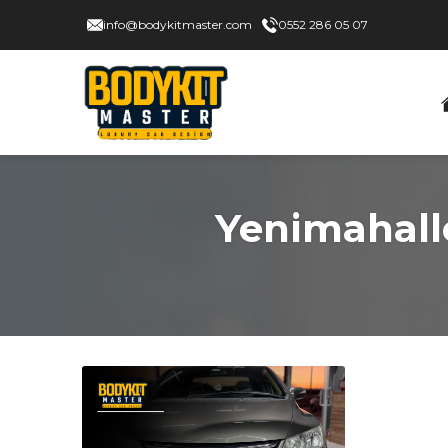
info@bodykitmaster.com
0552 286 05 07
Yenimahalle