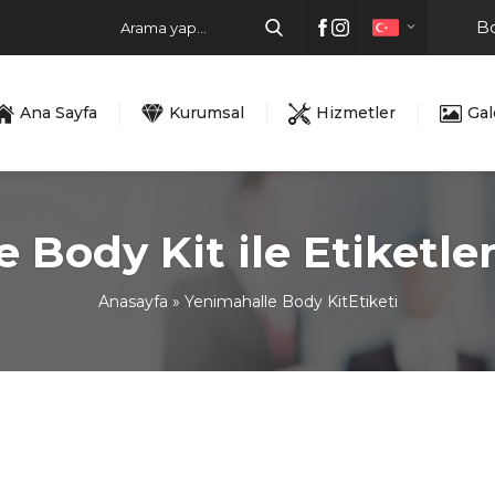
Bo
Ana Sayfa
Kurumsal
Hizmetler
Gal
 Body Kit ile Etiketl
Anasayfa
»
Yenimahalle Body KitEtiketi